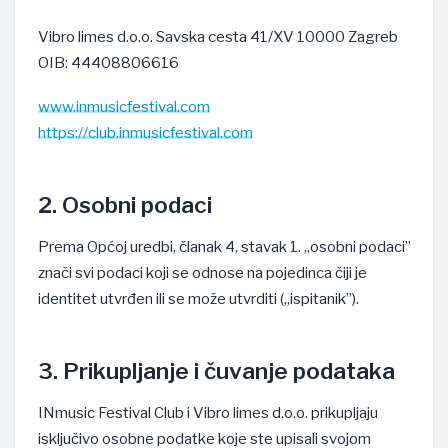
Vibro limes d.o.o. Savska cesta 41/XV 10000 Zagreb
OIB: 44408806616
www.inmusicfestival.com
https://club.inmusicfestival.com
2. Osobni podaci
Prema Općoj uredbi, članak 4, stavak 1. „osobni podaci”
znači svi podaci koji se odnose na pojedinca čiji je
identitet utvrđen ili se može utvrditi („ispitanik”).
3. Prikupljanje i čuvanje podataka
INmusic Festival Club i Vibro limes d.o.o. prikupljaju
isključivo osobne podatke koje ste upisali svojom