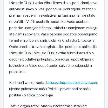
INmusic Club i tvrtka Vibro limes d.o.o. poduzimaju sve
aktivnosti kako bi Vaši podaci bili pohranjeni i zaštićeni
prema navedenim regulativama. Iznimno nam je stalo
do zaštite Vaših osobnih podataka. Vaše osobne
podatke upotrijebit ćemo u skladu s namjenom za koju
ste nam ih povjerili. Vaše osobne podatke obrađujemo
temeljem privole u smislu članka 6. stavka 1. točke (a)
Opće uredbe, u svrhu registracije i pristupa u aplikaciju
INmusic Club. INmusic Club i tvrtka Vibro limes d.o.o.
osobne podatke prikupljaju, obrađuju i upotrebljavaju
isključivo uz Vaše dopuštenje i sukladno zakonskim
propisima.
Koristeći web stranicu
https://club.inmusicfestival.com
ujedno prihvaćate našu Politiku privatnosti te našu
politiku kolačića (cookie-ja)
Tvrtka organizator i vlasnik internetskih stranica: