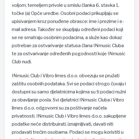
voljom, temeljem privole u smislu članka 6. stavka 1.
točke (a) Opće uredbe. Osobni podaci prikupljaju se
upisivanjem kroz ponuđene obrasce: ime i prezime i e-
mail adresa. Također se skupljaju određeni podaci koji
se ne smatraju osobnim podacima, a služe kao dokaz
potreban za ostvarivanje statusa člana INmusic Cluba
te za ostvarivanje određenih pogodnosti koje INmusic
Club nudi.
INmusic Club i Vibro limes d.o.o. obvezuju se pružati
zaštitu osobnih podataka. Svi se podaci strogo čuvaju i
dostupni su samo djelatnicima kojima su ti podaci nužni
za obavljanje posla. Svi djelatnici INmusic Cluba i Vibro
limes d.o.o. odgovorni su za poštivanje načela
privatnosti. INmusic Club i Vibro limes d.o.o. sakupljene
podatke neće distribuirati, iznajmljivati, davati niti
prodavati trećim osobama. Podaci se mogu koristiti u